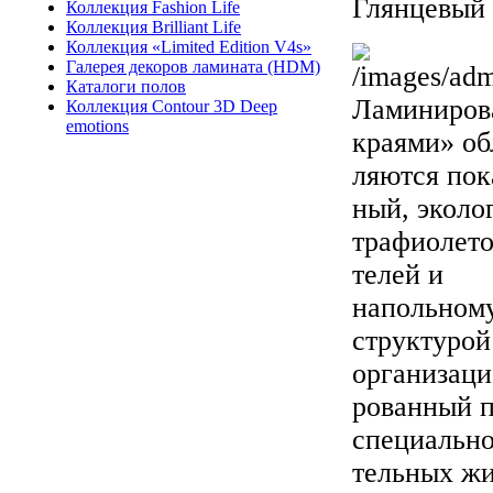
Глян­це­вый 
Коллекция Fashion Life
Коллекция Brilliant Life
Коллекция «Limited Edition V4s»
Галерея декоров ламината (HDM)
Каталоги полов
Ла­мини­ров
Коллекция Contour 3D Deep
emotions
кра­ями» об­
ля­ют­ся по­к
ный, эко­лог
тра­фи­оле­т
телей и
на­поль­но­м
струк­ту­рой
ор­га­низа­ц
рован­ный по
спе­ци­аль­н
тель­ных жи­