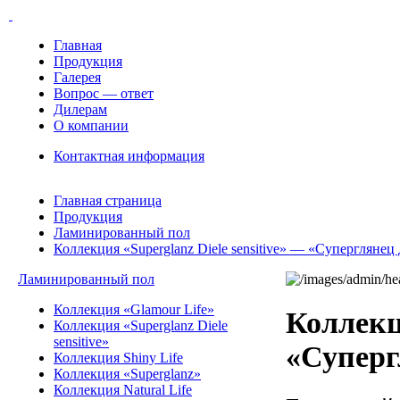
Главная
Продукция
Галерея
Вопрос — ответ
Дилерам
О компании
Контактная информация
Главная страница
Продукция
Ламинированный пол
Коллекция «Superglanz Diele sensitive» — «Суперглянец
Ламинированный пол
Коллекция «Glamour Life»
Коллекци
Коллекция «Superglanz Diele
sensitive»
«Суперг
Коллекция Shiny Life
Коллекция «Superglanz»
Коллекция Natural Life